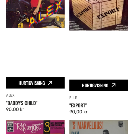
HURTIGVISNING
HURTIGVISNING
ALEX
Vendor:
P.I.E
Vendor:
"DADDY'S CHILD"
"EXPORT"
Ordinær
90,00 kr
Ordinær
90,00 kr
pris
pris
"Refrenget"
'S
Nr.
Marvelous