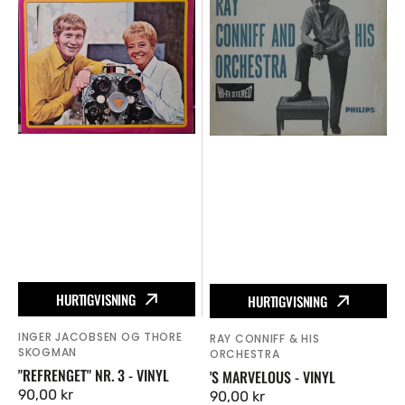
3
-
-
Vinyl
Vinyl
HURTIGVISNING
HURTIGVISNING
INGER JACOBSEN OG THORE
Vendor:
RAY CONNIFF & HIS
Vendor:
SKOGMAN
ORCHESTRA
"REFRENGET" NR. 3 - VINYL
'S MARVELOUS - VINYL
Ordinær
90,00 kr
Ordinær
90,00 kr