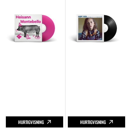
Heisann
Kors
Montebello
På
Halsen,
Ti
Kniver
I
Hjertet,
Mor
Og
Far
I
Døden
HURTIGVISNING
HURTIGVISNING