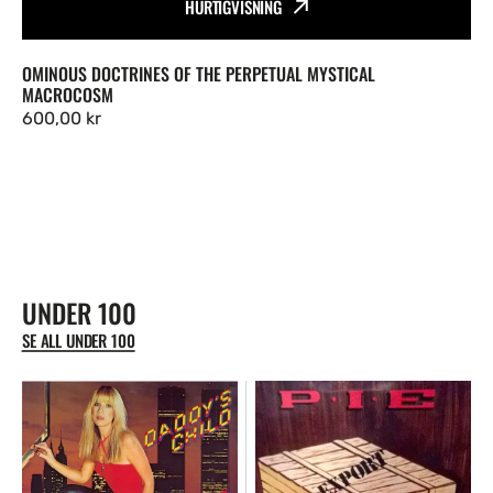
HURTIGVISNING
Vendor:
OMINOUS DOCTRINES OF THE PERPETUAL MYSTICAL
MACROCOSM
Ordinær
600,00 kr
pris
UNDER 100
SE ALL UNDER 100
"Daddy's
"Export"
Child"