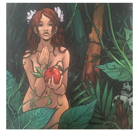
A
Piece
Of
Strange