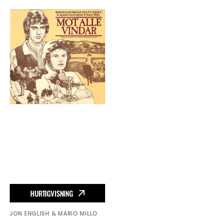
pris
pris
(Orginalmusikken
Fra
Tv-
Serien!)
Mot
Alle
Vindar
-
Vinyl
HURTIGVISNING
JON ENGLISH & MARIO MILLO
Vendor: