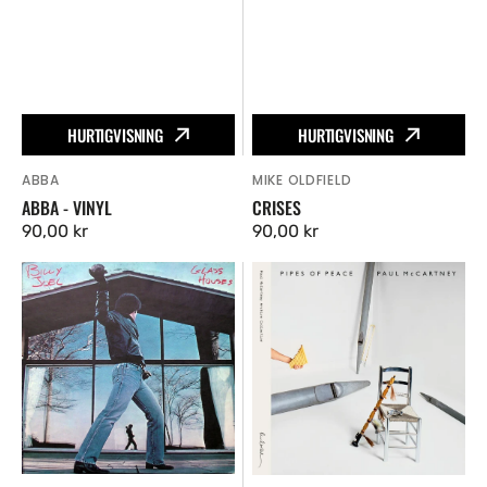
HURTIGVISNING
HURTIGVISNING
ABBA
MIKE OLDFIELD
Vendor:
Vendor:
ABBA - VINYL
CRISES
Ordinær
90,00 kr
Ordinær
90,00 kr
pris
pris
Glass
Pipes
Houses
Of
Peace