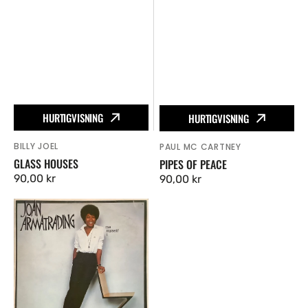
HURTIGVISNING
HURTIGVISNING
BILLY JOEL
Vendor:
PAUL MC CARTNEY
Vendor:
GLASS HOUSES
PIPES OF PEACE
Ordinær
90,00 kr
Ordinær
90,00 kr
pris
pris
Me
Myself
I
-
Vinyl