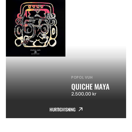
POPOL VUH
Vendor:
QUICHE MAYA
Ordinær
2.500,00 kr
pris
HURTIGVISNING
Quiche
Maya