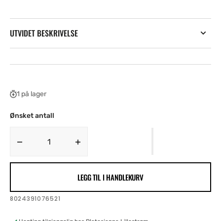
UTVIDET BESKRIVELSE
1 på lager
Ønsket antall
Decrease
Increase
quantity
quantity
for
for
LEGG TIL I HANDLEKURV
Rock
Rock
The
The
Cradle
Cradle
SKU:
8024391076521
-
-
CD
CD