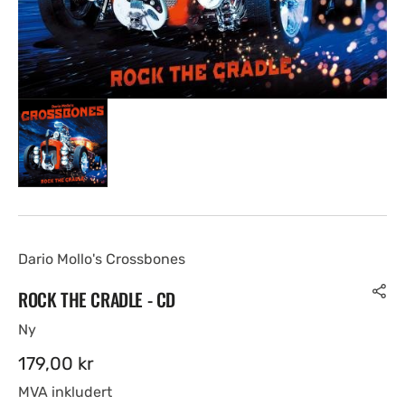
Dario Mollo's Crossbones
ROCK THE CRADLE - CD
Ny
Ordinær
179,00 kr
pris
MVA inkludert