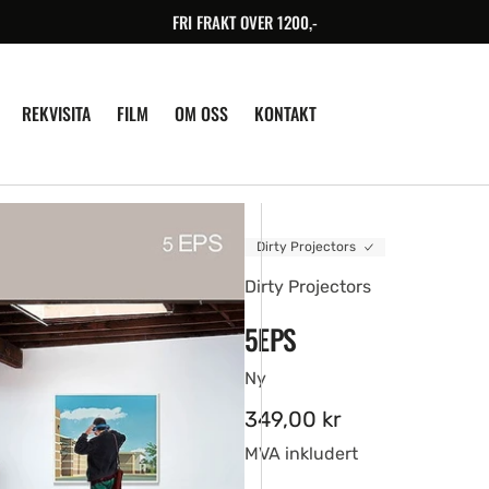
FRI FRAKT OVER 1200,-
REKVISITA
FILM
OM OSS
KONTAKT
Dirty Projectors
Dirty Projectors
5EPS
Ny
Ordinær
349,00 kr
pris
MVA inkludert
en