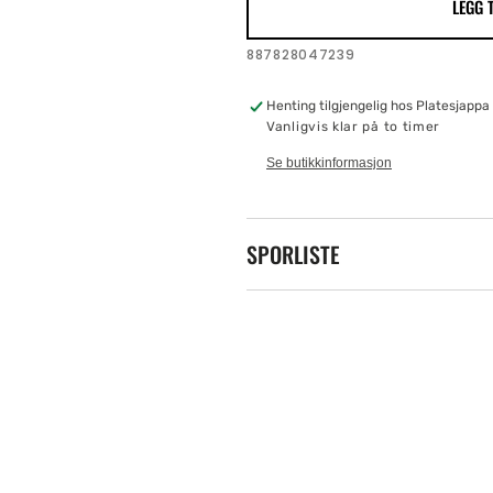
LEGG 
5eps
5eps
SKU:
887828047239
Henting tilgjengelig hos
Platesjappa 
Vanligvis klar på to timer
Se butikkinformasjon
SPORLISTE