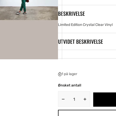
ia
BESKRIVELSE
ery
w
Limited Edition Crystal Clear Vinyl
UTVIDET BESKRIVELSE
1 på lager
Ønsket antall
Decrease
Increase
quantity
quantity
for
for