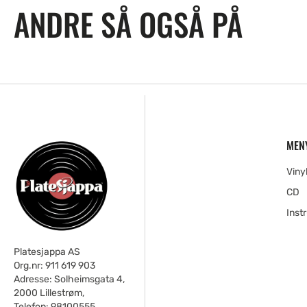
ANDRE SÅ OGSÅ PÅ
MEN
Viny
CD
Inst
Platesjappa AS
Org.nr: 911 619 903
Adresse: Solheimsgata 4,
2000 Lillestrøm,
Telefon: 98100555