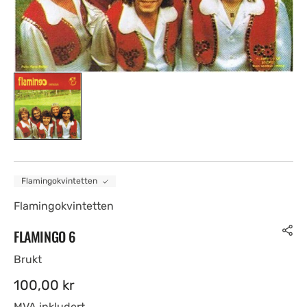
Flamingokvintetten
Flamingokvintetten
FLAMINGO 6
Brukt
Ordinær
100,00 kr
pris
MVA inkludert