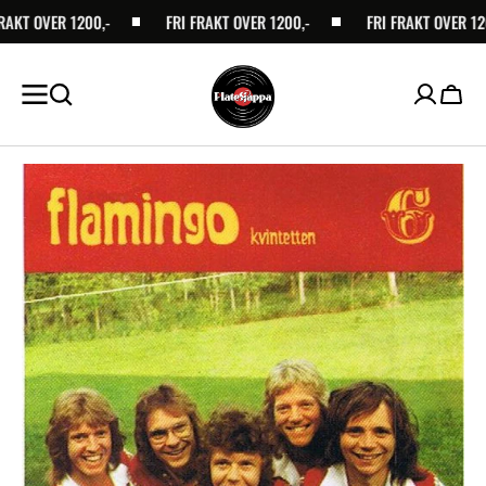
AKT OVER 1200,-
SKIP TO
FRI FRAKT OVER 1200,-
FRI FRAKT OVER 1200
CONTENT
Handl
Open
media
1
in
gallery
view