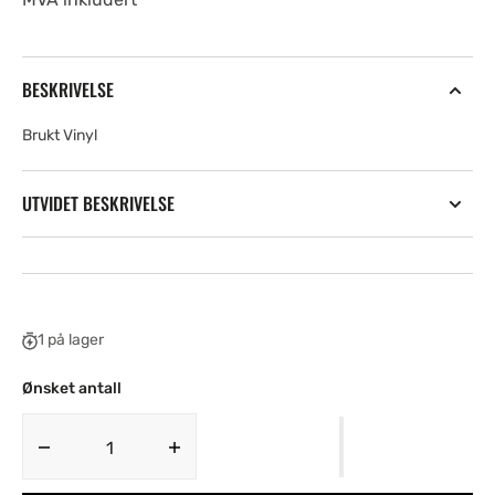
BESKRIVELSE
Brukt Vinyl
UTVIDET BESKRIVELSE
1 på lager
Ønsket antall
Decrease
Increase
quantity
quantity