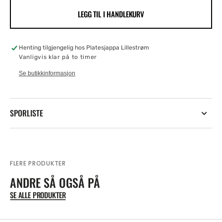
for
for
LEGG TIL I HANDLEKURV
Flamingo
Flamingo
6
6
SKU:
Henting tilgjengelig hos
Platesjappa Lillestrøm
Vanligvis klar på to timer
Se butikkinformasjon
SPORLISTE
FLERE PRODUKTER
ANDRE SÅ OGSÅ PÅ
SE ALLE PRODUKTER