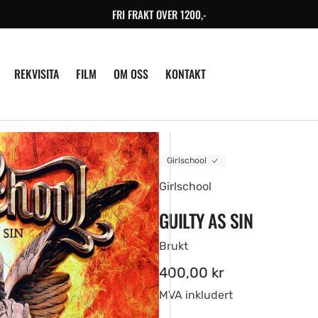
FRI FRAKT OVER 1200,-
REKVISITA
FILM
OM OSS
KONTAKT
Girlschool
Girlschool
GUILTY AS SIN
Brukt
Ordinær
400,00 kr
pris
MVA inkludert
en