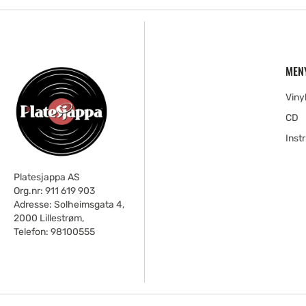
MEN
Viny
CD
Inst
Platesjappa AS
Org.nr: 911 619 903
Adresse: Solheimsgata 4,
2000 Lillestrøm,
Telefon: 98100555