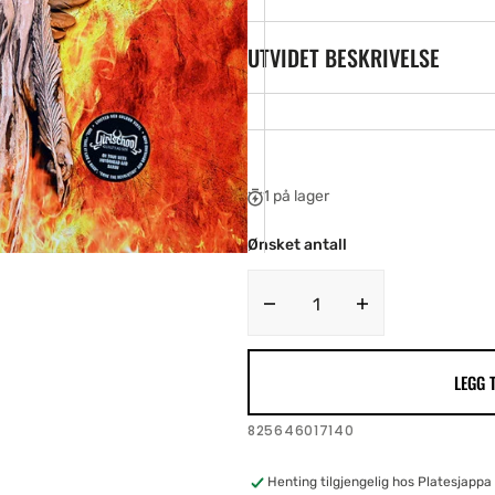
ia
UTVIDET BESKRIVELSE
ery
w
1 på lager
Ønsket antall
Decrease
Increase
quantity
quantity
for
for
LEGG 
Guilty
Guilty
As
As
Sin
Sin
SKU:
825646017140
Henting tilgjengelig hos
Platesjappa 