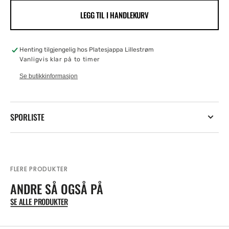
for
for
LEGG TIL I HANDLEKURV
Bet
Bet
Your
Your
Heart
Heart
SKU:
On
On
Henting tilgjengelig hos
Platesjappa Lillestrøm
Me
Me
Vanligvis klar på to timer
Se butikkinformasjon
SPORLISTE
FLERE PRODUKTER
ANDRE SÅ OGSÅ PÅ
SE ALLE PRODUKTER