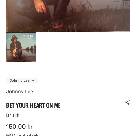
Johnny Lee
Johnny Lee
BET YOUR HEART ON ME
Brukt
Ordinær
150,00 kr
pris