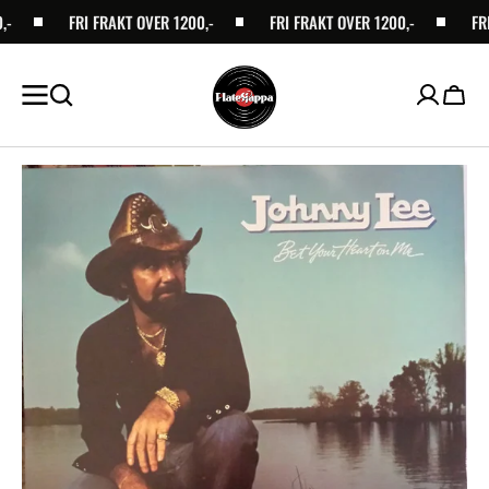
-
SKIP TO
FRI FRAKT OVER 1200,-
FRI FRAKT OVER 1200,-
FRI 
CONTENT
Handl
Open
media
1
in
gallery
view