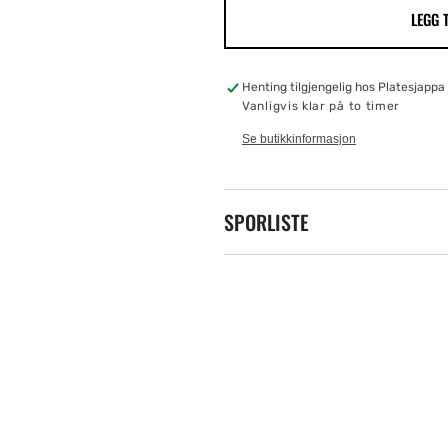
LEGG 
Kissworld,
Kissworld,
The
The
Best
Best
Of
Of
Henting tilgjengelig hos
Platesjappa 
Kiss
Kiss
Vanligvis klar på to timer
-
-
Se butikkinformasjon
VINYL
VINYL
SPORLISTE