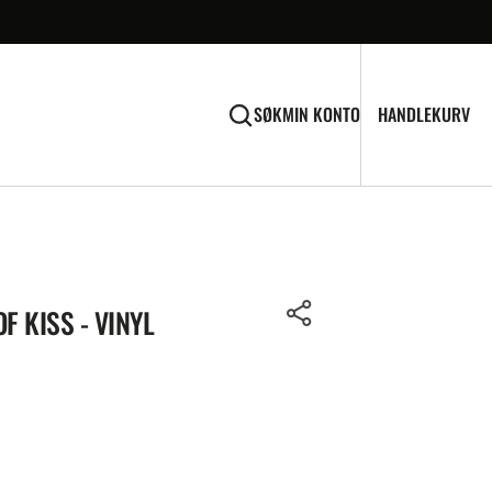
HA
0
HANDLEKURV
SØK
MIN KONTO
VA
F KISS - VINYL