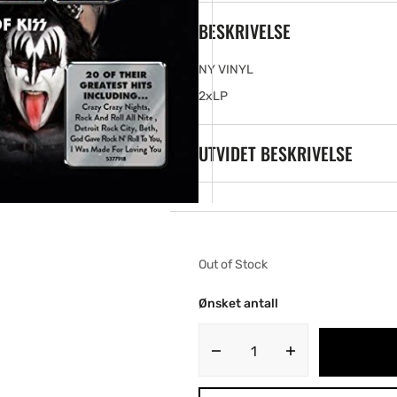
ia
BESKRIVELSE
ery
w
NY VINYL
2xLP
UTVIDET BESKRIVELSE
Out of Stock
Ønsket antall
Decrease
Increase
quantity
quantity
for
for