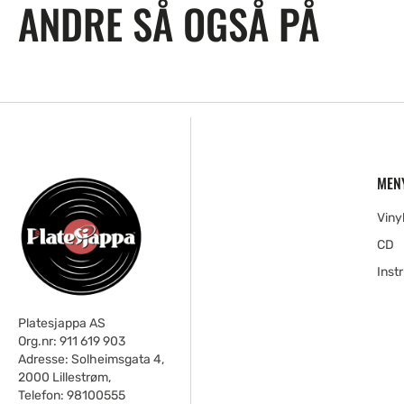
ANDRE SÅ OGSÅ PÅ
MEN
Viny
CD
Inst
Platesjappa AS
Org.nr: 911 619 903
Adresse: Solheimsgata 4,
2000 Lillestrøm,
Telefon: 98100555