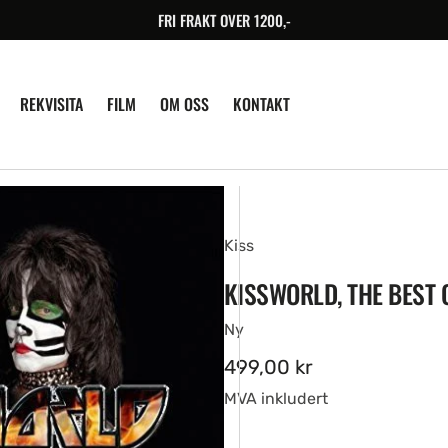
FRI FRAKT OVER 1200,-
REKVISITA
FILM
OM OSS
KONTAKT
Kiss
KISSWORLD, THE BEST O
Ny
Ordinær
499,00 kr
pris
MVA inkludert
en