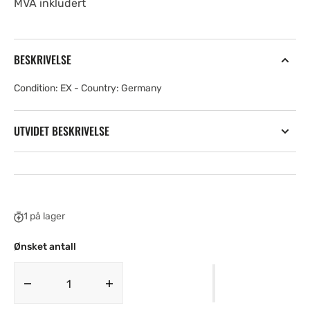
MVA inkludert
BESKRIVELSE
Condition: EX - Country: Germany
UTVIDET BESKRIVELSE
1 på lager
Ønsket antall
Decrease
Increase
quantity
quantity