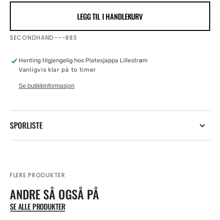
for
for
LEGG TIL I HANDLEKURV
Islands
Islands
SKU:
SECONDHAND---883
Henting tilgjengelig hos
Platesjappa Lillestrøm
Vanligvis klar på to timer
Se butikkinformasjon
SPORLISTE
FLERE PRODUKTER
ANDRE SÅ OGSÅ PÅ
SE ALLE PRODUKTER