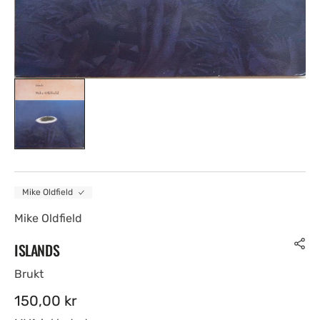
Mike Oldfield
Mike Oldfield
ISLANDS
Brukt
Ordinær
150,00 kr
pris