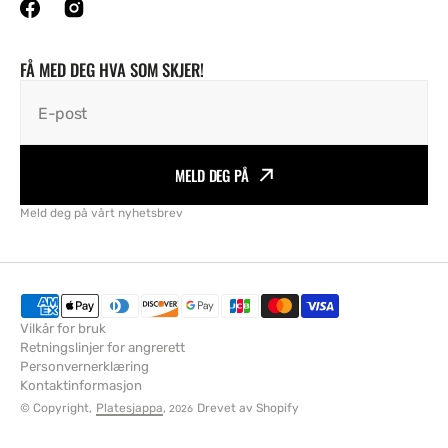
FÅ MED DEG HVA SOM SKJER!
E-post
MELD DEG PÅ
Meld deg på vårt nyhetsbrev
Vilkår for bruk
Retningslinjer for angrerett
Personvernerklæring
Kontaktinformasjon
© Copyright,
Platesjappa
,
Drevet av Shopify
2026