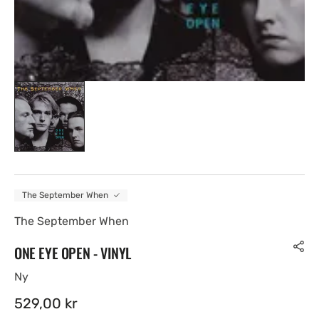
The September When
The September When
ONE EYE OPEN - VINYL
Ny
Ordinær
529,00 kr
pris