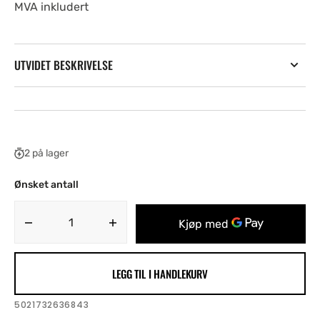
MVA inkludert
UTVIDET BESKRIVELSE
2 på lager
Ønsket antall
Decrease
Increase
quantity
quantity
for
for
LEGG TIL I HANDLEKURV
One
One
Eye
Eye
Open
Open
SKU:
5021732636843
-
-