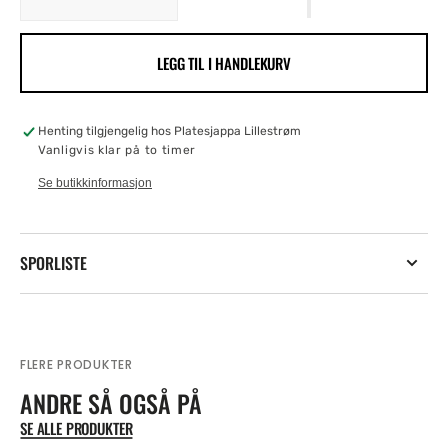
Decrease
Increase
quantity
quantity
for
for
LEGG TIL I HANDLEKURV
Sköt
Sköt
Om
Om
Dej
Dej
SKU:
Henting tilgjengelig hos
Platesjappa Lillestrøm
Vanligvis klar på to timer
Se butikkinformasjon
SPORLISTE
FLERE PRODUKTER
ANDRE SÅ OGSÅ PÅ
SE ALLE PRODUKTER