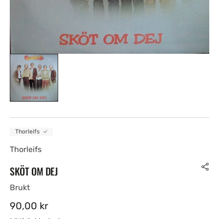
Thorleifs
Thorleifs
SKÖT OM DEJ
Brukt
Ordinær
90,00 kr
pris